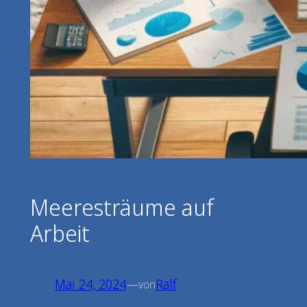
Meeresträume auf
Arbeit
Mai 24, 2024
—
Ralf
von